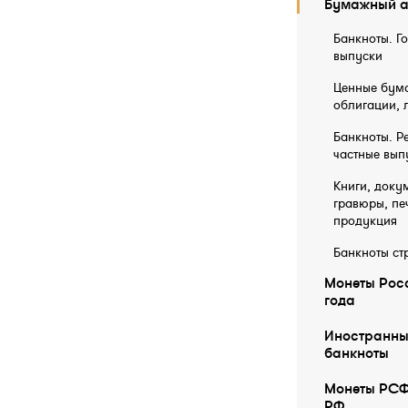
Бумажный а
Банкноты. Г
выпуски
Ценные бума
облигации, 
Банкноты. Р
частные вып
Книги, докум
гравюры, пе
продукция
Банкноты ст
Монеты Росс
года
Иностранны
бaнкноты
Монеты РСФ
РФ