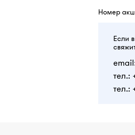
Номер акци
Если в
свяжит
email
тел.:
тел.: 