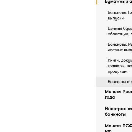
Бумажный а
Банкноты. Г
выпуски
Ценные бума
облигации, 
Банкноты. Р
частные вып
Книги, докум
гравюры, пе
продукция
Банкноты ст
Монеты Росс
года
Иностранны
бaнкноты
Монеты РСФ
РФ