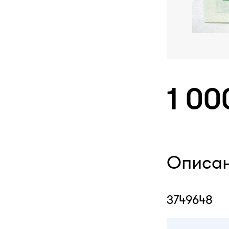
1 00
Описа
3749648