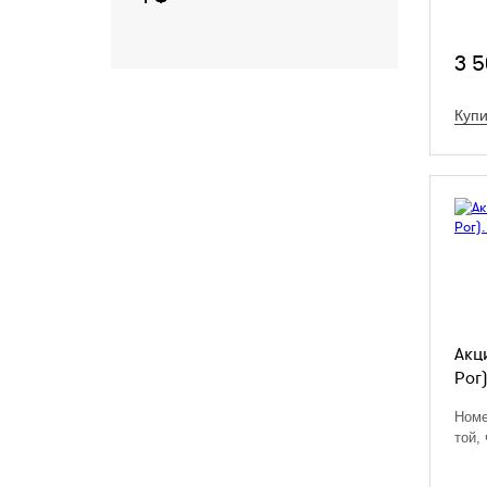
3 
Купи
Акц
Рог)
Номе
той,