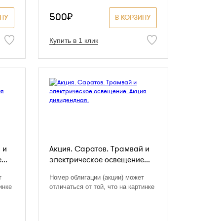
500₽
ИНУ
В КОРЗИНУ
Купить в 1 клик
 и
Акция. Саратов. Трамвай и
..
электрическое освещение...
т
Номер облигации (акции) может
инке
отличаться от той, что на картинке