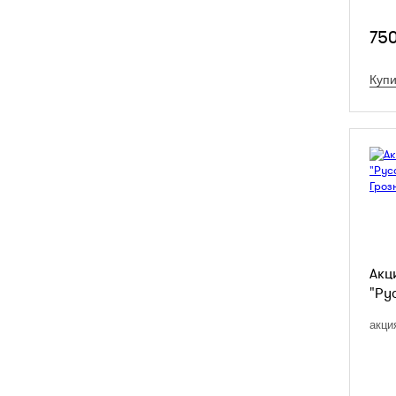
75
Купи
Акц
"Рус
акци