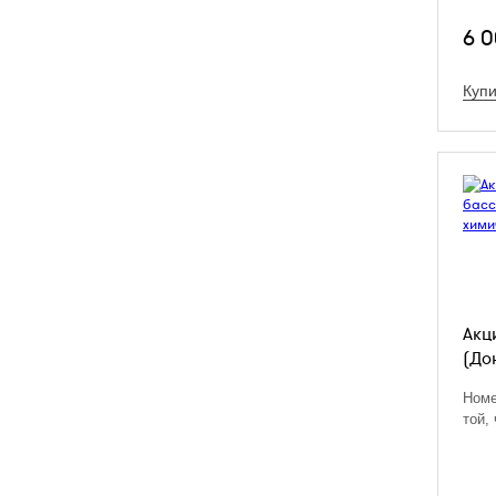
6 
Купи
Акц
(До
Номе
той,