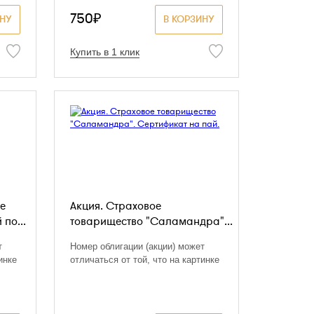
750₽
ИНУ
В КОРЗИНУ
Купить в 1 клик
е
Акция. Страховое
по...
товарищество "Саламандра"...
т
Номер облигации (акции) может
инке
отличаться от той, что на картинке