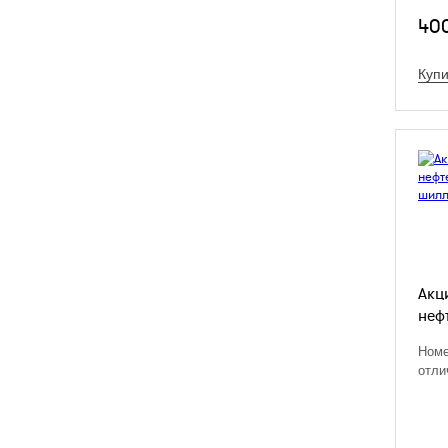
40
Купи
Акц
неф
Номе
отли