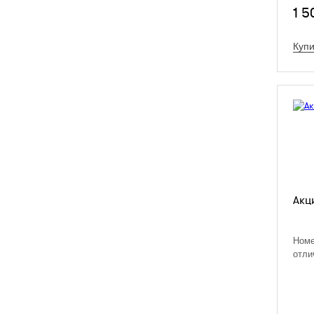
1 5
Купи
Акц
Номе
отли