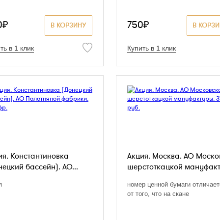
0₽
750₽
В КОРЗИНУ
В КОРЗ
ть в 1 клик
Купить в 1 клик
ия. Константиновка
Акция. Москва. АО Моско
нецкий бассейн). АО...
шерстоткацкой мануфакт
я
номер ценной бумаги отличает
от того, что на скане