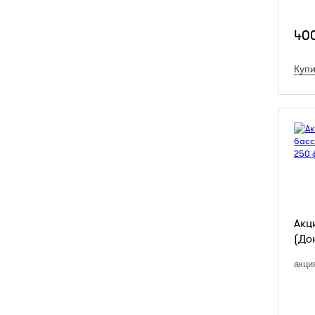
40
Купи
Акц
(До
акци