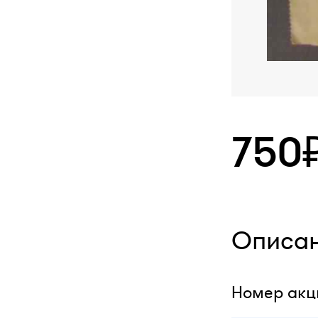
750
Описа
Номер акци