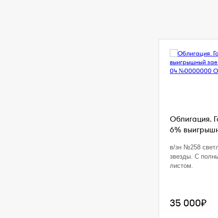
Облигация. 
6% выигрышны
в/зн №258 свет
звезды. С полн
листом.
35 000₽