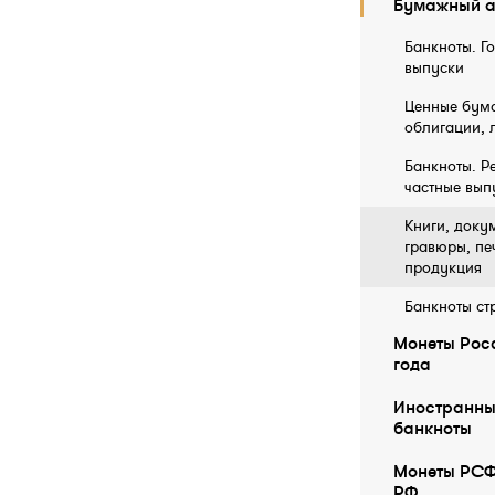
Бумажный а
Банкноты. Г
выпуски
Ценные бума
облигации, 
Банкноты. Р
частные вып
Книги, докум
гравюры, пе
продукция
Банкноты ст
Монеты Росс
года
Иностранны
бaнкноты
Монеты РСФ
РФ