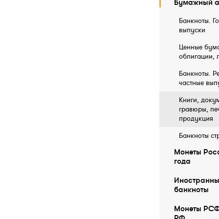
Бумажный а
Банкноты. Г
выпуски
Ценные бума
облигации, 
Банкноты. Р
частные вып
Книги, докум
гравюры, пе
продукция
Банкноты ст
Монеты Росс
года
Иностранны
бaнкноты
Монеты РСФ
РФ