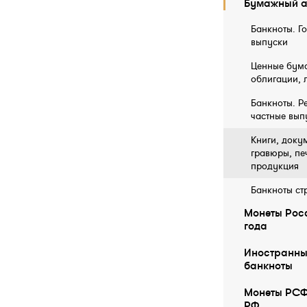
Бумажный а
Банкноты. Г
выпуски
Ценные бума
облигации, 
Банкноты. Р
частные вып
Книги, докум
гравюры, пе
продукция
Банкноты ст
Монеты Росс
года
Иностранны
бaнкноты
Монеты РСФ
РФ