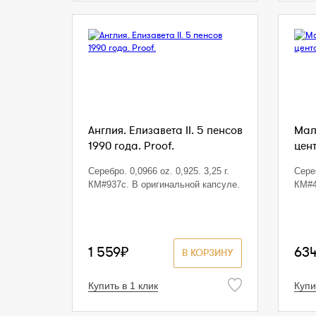
Англия. Елизавета II. 5 пенсов
Мала
1990 года. Proof.
цент
Серебро. 0,0966 oz. 0,925. 3,25 г.
Сереб
КМ#937с. В оригинальной капсуле.
КМ#4
1 559₽
63
В КОРЗИНУ
Купить в 1 клик
Купи