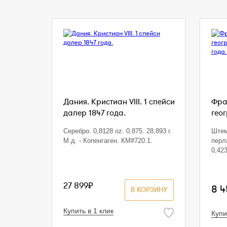
Дания. Кристиан VIII. 1 спейси
Фра
далер 1847 года.
гео
Серебро. 0,8128 oz. 0,875. 28,893 г.
Штем
М.д. - Копенгаген. КМ#720.1.
перл
0,423
27 899₽
8 
В КОРЗИНУ
Купить в 1 клик
Купи