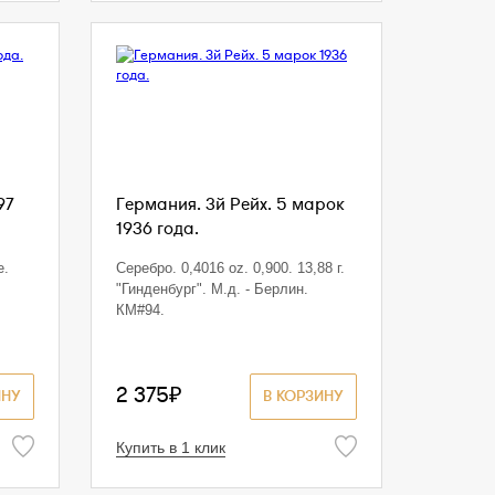
97
Германия. 3й Рейх. 5 марок
1936 года.
е.
Серебро. 0,4016 oz. 0,900. 13,88 г.
"Гинденбург". М.д. - Берлин.
КМ#94.
2 375₽
ИНУ
В КОРЗИНУ
Купить в 1 клик