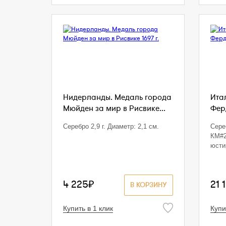
Нидерланды. Медаль города
Ита
Мюйден за мир в Рисвике...
Ферд
Серебро 2,9 г. Диаметр: 2,1 см.
Сереб
КМ#2
юсти
4 225₽
21 
В КОРЗИНУ
Купить в 1 клик
Купи