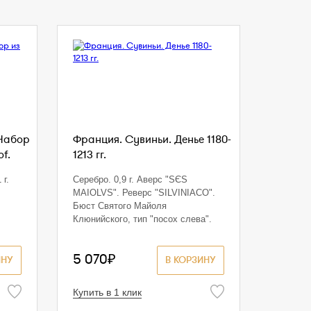
 Набор
Франция. Сувиньи. Денье 1180-
of.
1213 гг.
 г.
Серебро. 0,9 г. Аверс "SЄS
MAIOLVS". Реверс "SILVINIACO".
Бюст Святого Майоля
Клюнийского, тип "посох слева".
5 070₽
ИНУ
В КОРЗИНУ
Купить в 1 клик