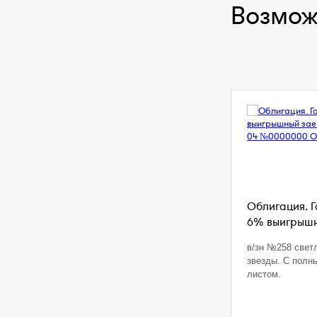
Возмож
Облигация. 
6% выигрышны
в/зн №258 свет
звезды. С полн
листом.