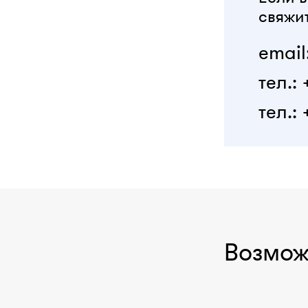
свяжит
email
тел.:
тел.: 
Возмож