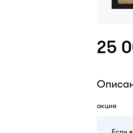
25 
Описа
акция
Если в