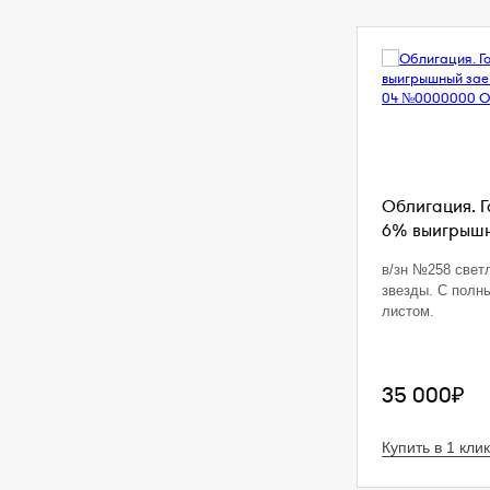
Облигация. 
6% выигрышны
в/зн №258 свет
звезды. С полн
листом.
35 000₽
Купить в 1 клик