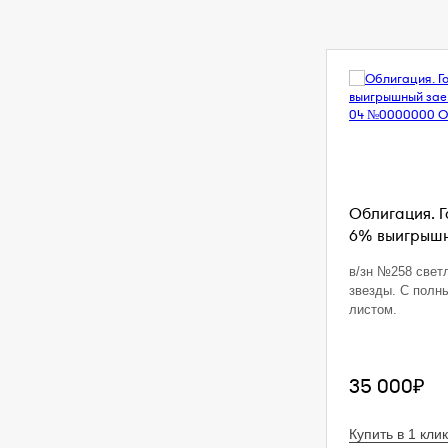
Облигация. 
6% выигрышны
в/зн №258 свет
звезды. С полн
листом.
35 000₽
Купить в 1 клик