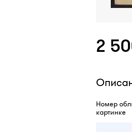
2 5
Описа
Номер обли
картинке