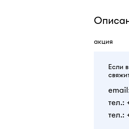
Описа
акция
Если в
свяжит
email
тел.:
тел.: 