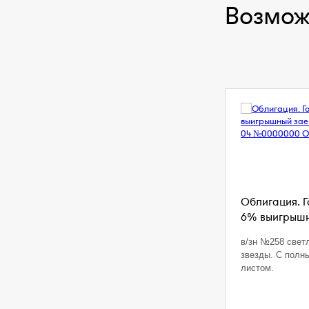
Возмож
Облигация. 
6% выигрышны
в/зн №258 свет
звезды. С полн
листом.