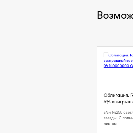
Возмож
Облигация. 
6% выигрышны
в/зн №258 свет
звезды. С полн
листом.