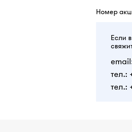
Номер акци
Если в
свяжит
email
тел.:
тел.: 