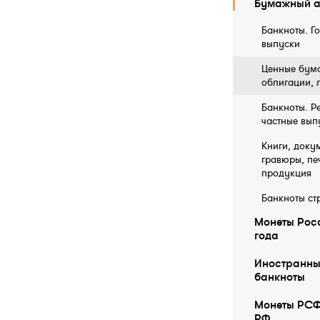
Бумажный а
Банкноты. Г
выпуски
Ценные бума
облигации, 
Банкноты. Р
частные вып
Книги, докум
гравюры, пе
продукция
Банкноты ст
Монеты Росс
года
Иностранны
бaнкноты
Монеты РСФ
РФ