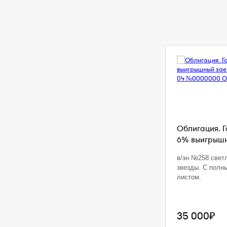
Облигация. 
6% выигрышны
в/зн №258 свет
звезды. С полн
листом.
35 000₽