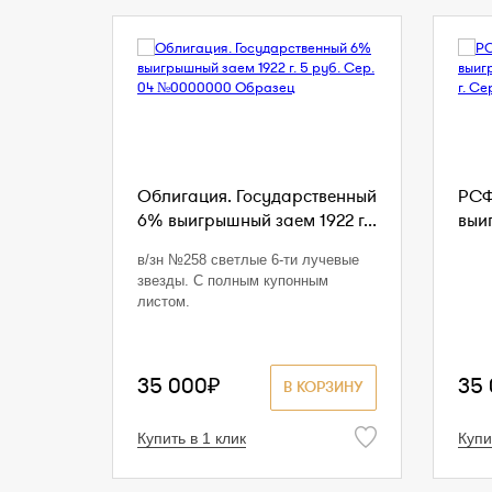
Облигация. Государственный
РСФ
6% выигрышный заем 1922 г...
выи
в/зн №258 светлые 6-ти лучевые
звезды. С полным купонным
листом.
35 000₽
35
В КОРЗИНУ
Купить в 1 клик
Купи