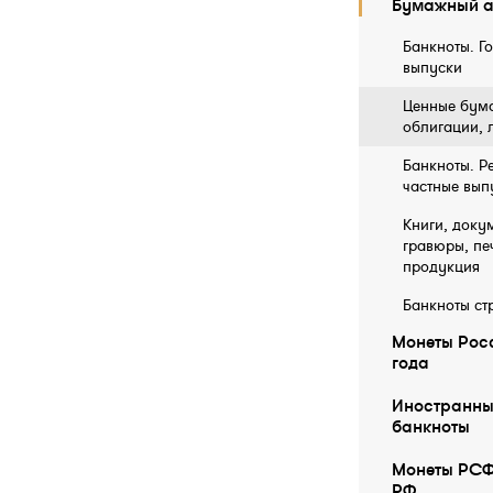
Бумажный а
Банкноты. Г
выпуски
Ценные бума
облигации, 
Банкноты. Р
частные вып
Книги, докум
гравюры, пе
продукция
Банкноты ст
Монеты Росс
года
Иностранны
бaнкноты
Монеты РСФ
РФ