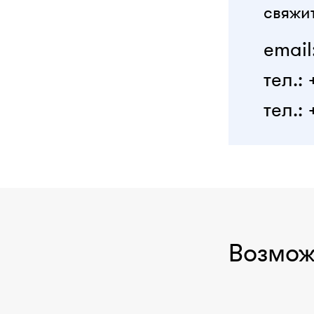
свяжит
email
тел.:
тел.: 
Возмож