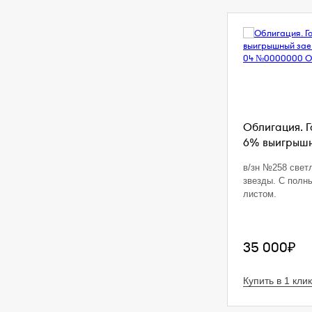
Облигация. 
6% выигрышны
в/зн №258 свет
звезды. С полн
листом.
35 000₽
Купить в 1 клик