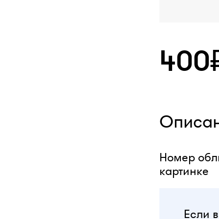
400
Описа
Номер обли
картинке
Если в