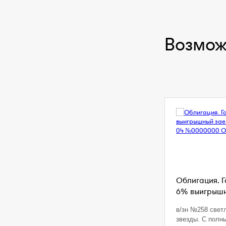
Возмож
Облигация. 
6% выигрышны
в/зн №258 свет
звезды. С полн