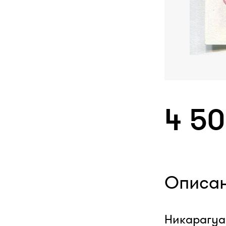
4 5
Описа
Никарагуа. 