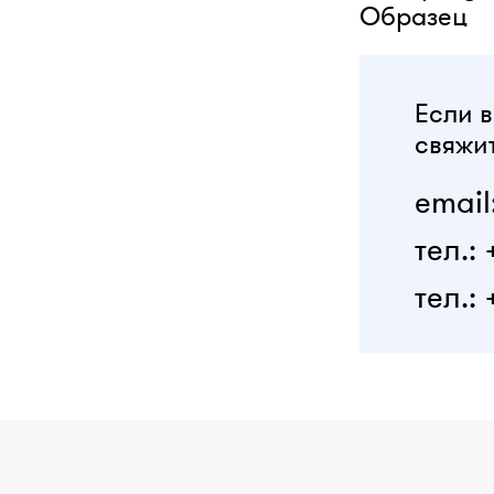
Образец
Если в
свяжит
email
тел.:
тел.: 