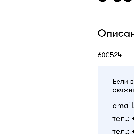
Описа
600524
Если в
свяжит
email
тел.:
тел.: 