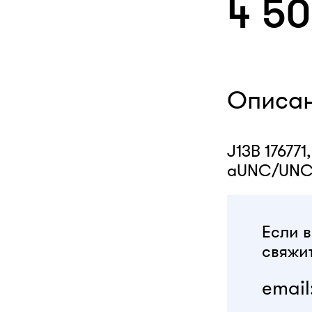
4 5
Описа
J13B 176771,
aUNC/UNC
Если в
свяжит
email