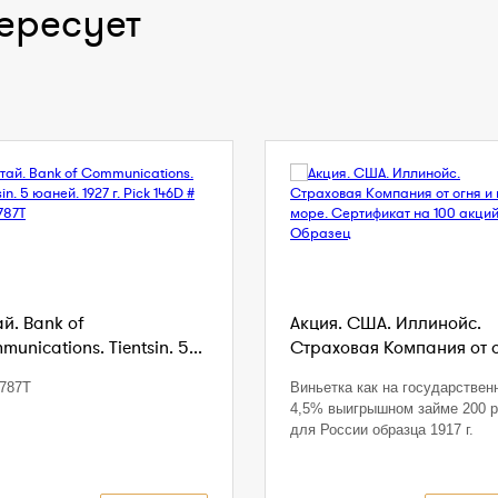
ересует
й. Bank of
Акция. США. Иллинойс.
unications. Tientsin. 5...
Страховая Компания от ог
787T
Виньетка как на государствен
4,5% выигрышном займе 200 р
для России образца 1917 г.