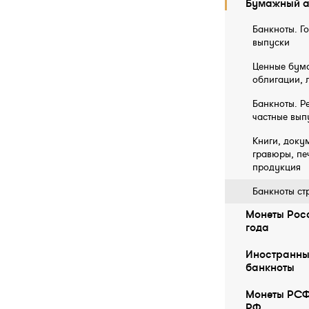
Бумажный а
Банкноты. Г
выпуски
Ценные бума
облигации, 
Банкноты. Р
частные вып
Книги, докум
гравюры, пе
продукция
Банкноты ст
Монеты Росс
года
Иностранны
бaнкноты
Монеты РСФ
РФ