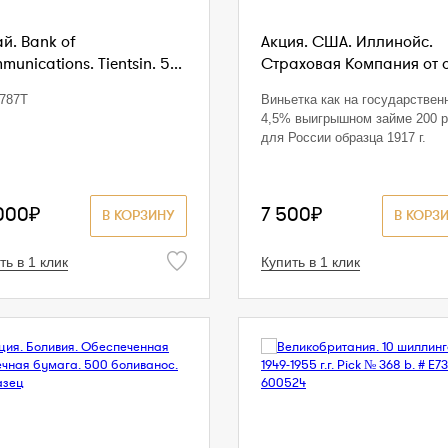
й. Bank of
Акция. США. Иллинойс.
unications. Tientsin. 5...
Страховая Компания от ог
787T
Виньетка как на государствен
4,5% выигрышном займе 200 р
для России образца 1917 г.
000₽
7 500₽
В КОРЗИНУ
В КОРЗ
ть в 1 клик
Купить в 1 клик