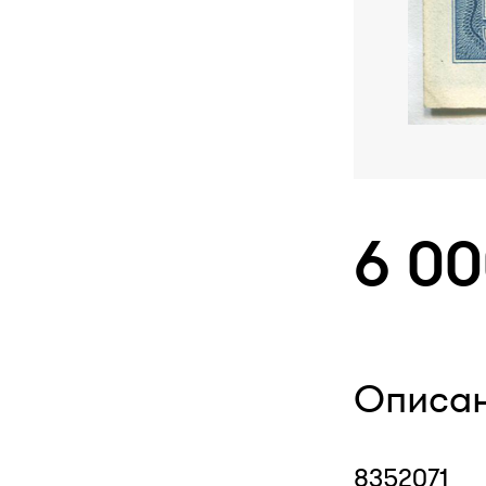
6 0
Описа
8352071