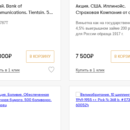
й. Bank of
Акция. США. Иллинойс.
unications. Tientsin. 5...
Страховая Компания от ог
787T
Виньетка как на государствен
4,5% выигрышном займе 200 р
для России образца 1917 г.
000₽
7 500₽
В КОРЗИНУ
В КОРЗ
ть в 1 клик
Купить в 1 клик