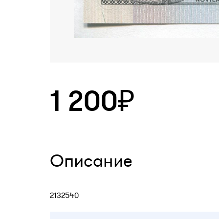
1 200₽
Описание
2132540