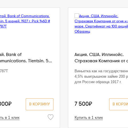
й. Bank of
Акция. США. Иллинойс.
unications. Tientsin. 5...
Страховая Компания от ог
787T
Виньетка как на государствен
4,5% выигрышном займе 200 р
для России образца 1917 г.
000₽
7 500₽
В КОРЗИНУ
В КОРЗ
ть в 1 клик
Купить в 1 клик