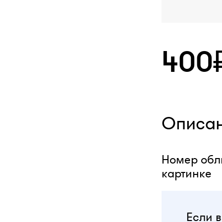
400
Описа
Номер обли
картинке
Если в