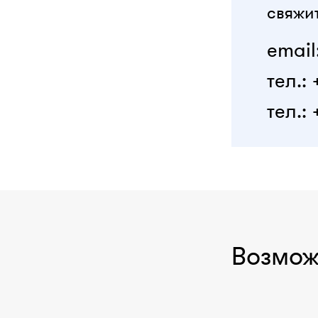
свяжит
email
тел.:
тел.: 
Возмож