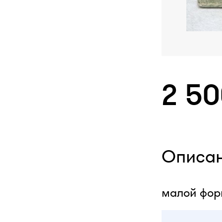
2 5
Описа
малой фо