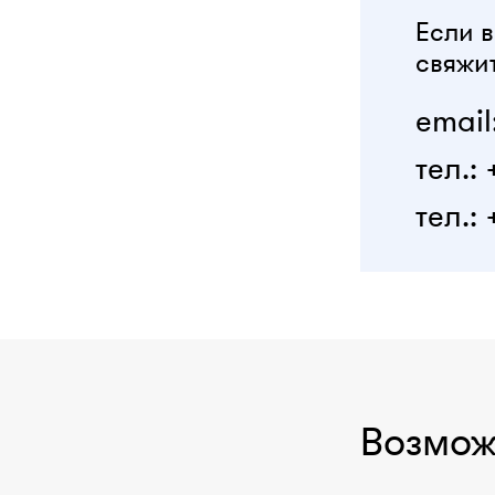
Если в
свяжит
email
тел.:
тел.: 
Возмож