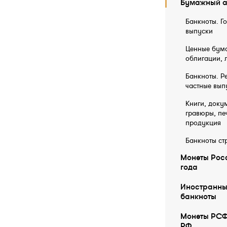
Бумажный а
Банкноты. Г
выпуски
Ценные бума
облигации, 
Банкноты. Р
частные вып
Книги, докум
гравюры, пе
продукция
Банкноты ст
Монеты Росс
года
Иностранны
бaнкноты
Монеты РСФ
РФ