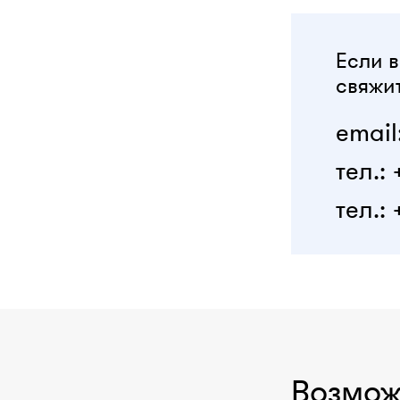
Если в
свяжит
email
тел.:
тел.: 
Возмож