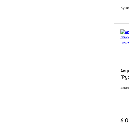
Купи
Акц
"Рус
акци
6 