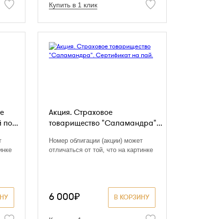
Купить в 1 клик
е
Акция. Страховое
по...
товарищество "Саламандра"...
т
Номер облигации (акции) может
инке
отличаться от той, что на картинке
6 000₽
ИНУ
В КОРЗИНУ