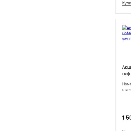
Купи
Акц
неф
Номе
отли
1 5