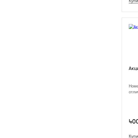
Купи
Акц
Номе
отли
40
Купи