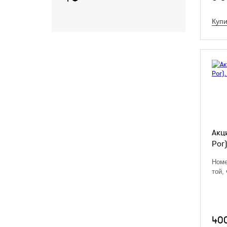
Купи
Акц
Рог)
Номе
той,
40