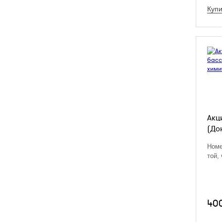
Купи
Акц
(До
Номе
той,
40