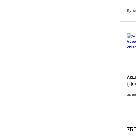
Купи
Акц
(До
акци
75