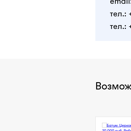
email
тел.:
тел.: 
Возмож