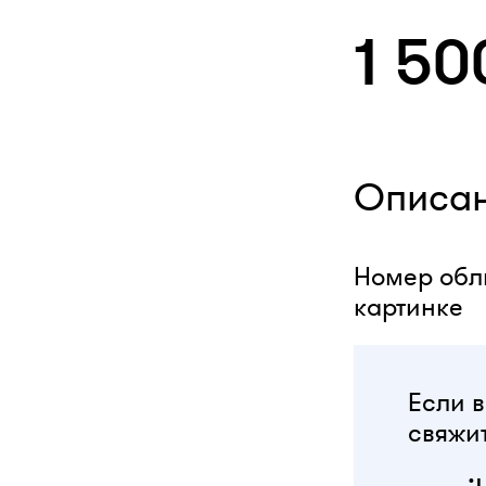
1 50
Описа
Номер обли
картинке
Если в
свяжит