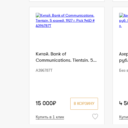
Китай. Bank of
Азе
Communications. Tientsin. 5...
руб.
A396787T
Без в
15 000₽
4 
В КОРЗИНУ
Купить в 1 клик
Купи