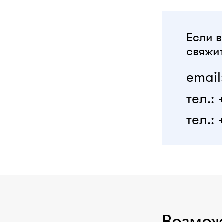
Если в
свяжит
email
тел.:
тел.: 
Возмож