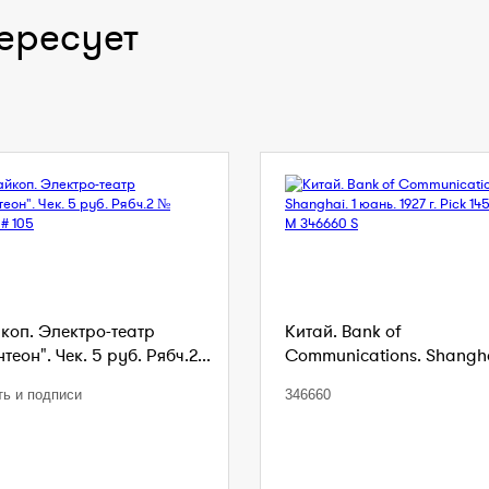
ересует
коп. Электро-театр
Китай. Bank of
теон". Чек. 5 руб. Рябч.2...
Communications. Shanghai
ть и подписи
346660