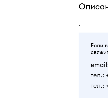
Описа
.
Если в
свяжит
email
тел.:
тел.: 