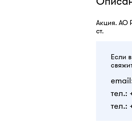
Описа
Акция. АО 
ст.
Если в
свяжит
email
тел.:
тел.: 