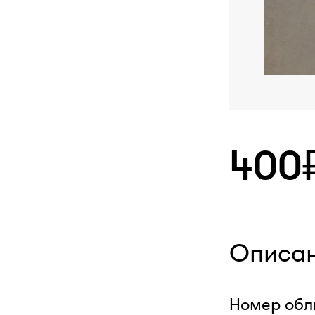
400
Описа
Номер обли