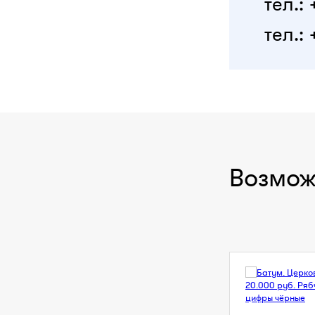
тел.:
тел.: 
Возмож