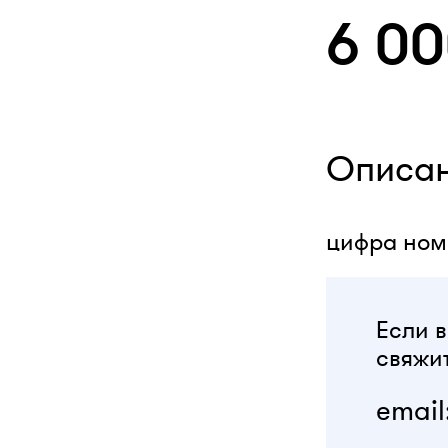
6 0
Описа
цифра номи
Если в
свяжит
email