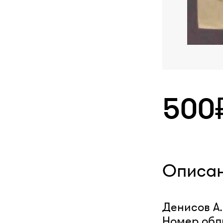
500
Описа
Денисов А.
Номер обли