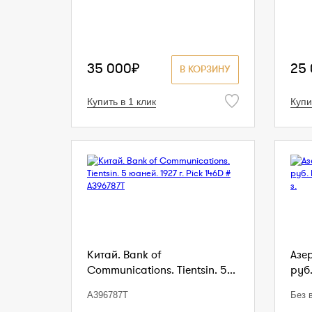
35 000₽
25
В КОРЗИНУ
Купить в 1 клик
Купи
Китай. Bank of
Азе
Communications. Tientsin. 5...
руб.
A396787T
Без в