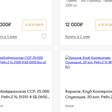
"Гермес". 384 страницы. Тира
1000 шт.
 000₽
12 000₽
В КОРЗИНУ
В КОРЗ
ть в 1 клик
Купить в 1 клик
рбайджанская ССР. 25.000
Харьков. Клуб Кооперат
 Рябч.2 № 21315 # ББ 0692...
Служащих. 20 коп. Рябч.2
/з.
бланк