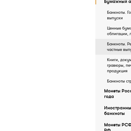
Бумажный а
Банкноты. Г
выпуски
Ценные бума
облигации, 
Банкноты. Р
частные вып
Книги, докум
гравюры, пе
продукция
Банкноты ст
Монеты Росс
года
Иностранны
бaнкноты
Монеты РСФ
РФ