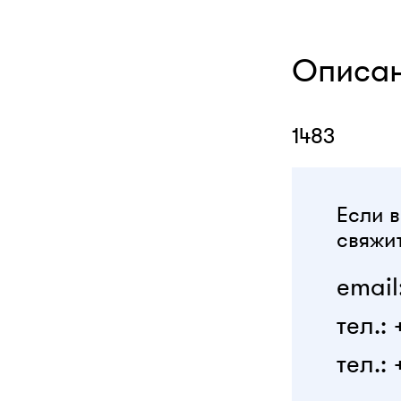
Описа
1483
Если в
свяжит
email
тел.:
тел.: 