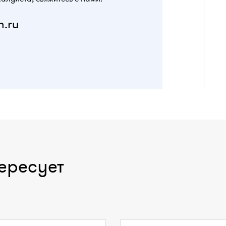
n.ru
ересует