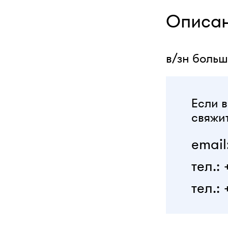
Описа
в/зн больш
Если в
свяжит
email
тел.:
тел.: 